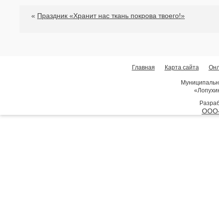
«
Праздник «Хранит нас ткань покрова твоего!»
Главная
Карта сайта
Онл
Муниципальн
«Лопухи
Разраб
ООО